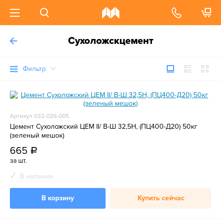
Сухоложскцемент
Фильтр
Артикул 032-026-005
Цемент Сухоложский ЦЕМ II/ В-Ш 32,5Н, (ПЦ400-Д20) 50кг
(зеленый мешок)
665
a
за шт.
В наличии
В корзину
Купить сейчас