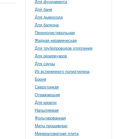
Для фундамента
Для бани
Для дымохода
Для балкона
Пенополистирольная
Жидкая керамическая
Для трубопроводов отопления
Для резервуаров
Для сауны
Из вспененного полиэтилена
Броня
Сверхтонкая
Отражающая
Для кровли
Напыляемая
Фольгированная
Маты прошивные
Минераловатная плита