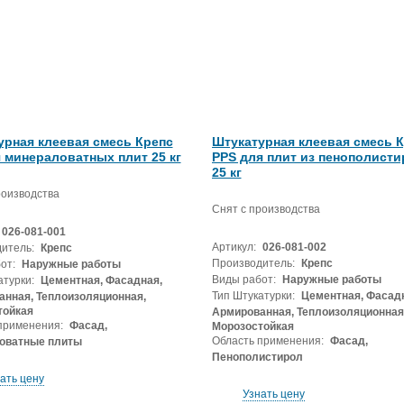
урная клеевая смесь Крепс
Штукатурная клеевая смесь 
 минераловатных плит 25 кг
PPS для плит из пенополисти
25 кг
роизводства
Снят с производства
026-081-001
Артикул:
026-081-002
итель:
Крепс
Производитель:
Крепс
от:
Наружные работы
Виды работ:
Наружные работы
атурки:
Цементная, Фасадная,
Тип Штукатурки:
Цементная, Фасадн
нная, Теплоизоляционная,
тойкая
Армированная, Теплоизоляционная
применения:
Фасад,
Морозостойкая
Область применения:
Фасад,
оватные плиты
Пенополистирол
ать цену
Узнать цену