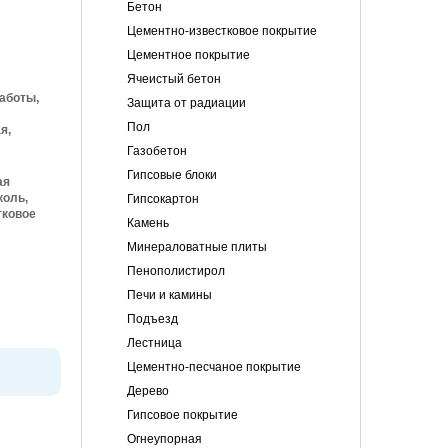
Бетон
Цементно-известковое покрытие
Цементное покрытие
Ячеистый бетон
аботы,
Защита от радиации
Пол
я,
Газобетон
Гипсовые блоки
ая
коль,
Гипсокартон
тковое
Камень
Минераловатные плиты
Пенополистирол
Печи и камины
Подъезд
Лестница
Цементно-песчаное покрытие
Дерево
Гипсовое покрытие
Огнеупорная