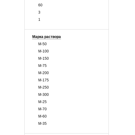
60
3
1
Марка раствора
М-50
М-100
М-150
М-75
М-200
М-175
М-250
М-300
М-25
М-70
М-60
М-35