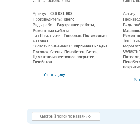
Снят с производства
Снят с п
Артикул:
026-081-003
Артикул:
Производитель:
Крепс
Производ
Виды работ:
Внутренние работы,
Виды раб
Ремонтные работы
Машинног
Тип Штукатурки:
Гипсовая, Полимерная,
Ремонтн
Тип Штук
Базовая
Область применения:
Кирпичная кладка,
Морозос
Область 
Потолок, Стены, Пенобетон, Бетон,
Цементно-известковое покрытие,
Потолок,
Газобетон
Пенобето
покрытие
Узнать цену
Узн