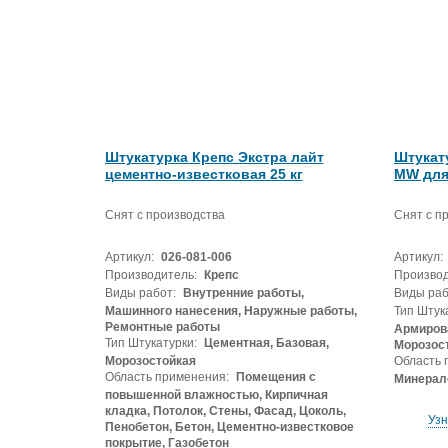
Штукатурка Крепс Экстра лайт
Штукат
цементно-известковая 25 кг
MW для
Снят с производства
Снят с п
Артикул:
026-081-006
Артикул:
Производитель:
Крепс
Производ
Виды работ:
Внутренние работы,
Виды раб
Машинного нанесения, Наружные работы,
Тип Штук
Ремонтные работы
Армирова
Тип Штукатурки:
Цементная, Базовая,
Морозос
Морозостойкая
Область 
Область применения:
Помещения с
Минерал
повышенной влажностью, Кирпичная
кладка, Потолок, Стены, Фасад, Цоколь,
Узн
Пенобетон, Бетон, Цементно-известковое
покрытие, Газобетон