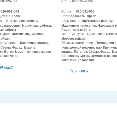
роизводства
Снят с производства
026-081-004
Артикул:
026-081-005
итель:
Крепс
Производитель:
Крепс
от:
Внутренние работы,
Виды работ:
Внутренние работы,
о нанесения, Наружные работы,
Машинного нанесения, Наружные р
ые работы
Ремонтные работы
атурки:
Цементная, Базовая,
Тип Штукатурки:
Цементная, Базова
тойкая
Морозостойкая
применения:
Кирпичная кладка,
Область применения:
Помещения с
 Стены, Фасад, Цоколь,
повышенной влажностью, Кирпичн
н, Бетон, Цементно-известковое
кладка, Потолок, Стены, Фасад, Цо
, Газобетон
Пенобетон, Бетон, Цементно-извес
покрытие, Газобетон
ать цену
Узнать цену