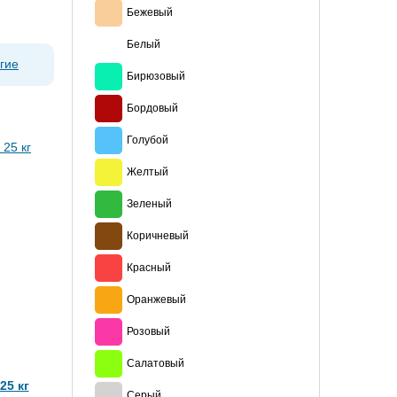
Бежевый
Белый
гие
Бирюзовый
Бордовый
Голубой
Желтый
Зеленый
Коричневый
Красный
Оранжевый
Розовый
Салатовый
25 кг
Серый